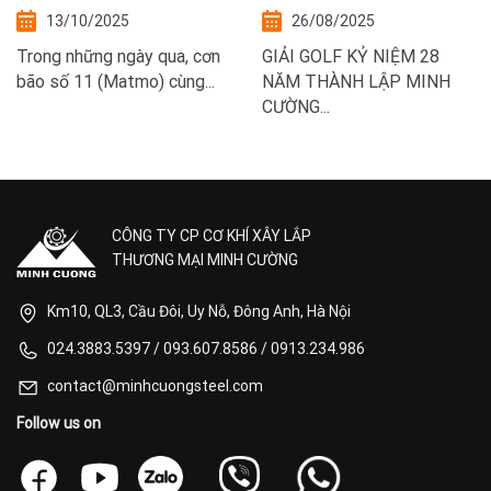
hưởng bão lũ
Steel
13/10/2025
26/08/2025
Trong những ngày qua, cơn
GIẢI GOLF KỶ NIỆM 28
bão số 11 (Matmo) cùng...
NĂM THÀNH LẬP MINH
CƯỜNG...
CÔNG TY CP CƠ KHÍ XÂY LẮP
THƯƠNG MẠI MINH CƯỜNG
Km10, QL3, Cầu Đôi, Uy Nỗ, Đông Anh, Hà Nội
024.3883.5397
/
093.607.8586
/
0913.234.986
contact@minhcuongsteel.com
Follow us on