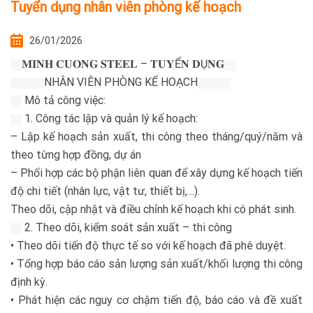
Tuyển dụng nhân viên phòng kế hoạch
26/01/2026
𝐌𝐈𝐍𝐇 𝐂𝐔𝐎𝐍𝐆 𝐒𝐓𝐄𝐄𝐋 – 𝐓𝐔𝐘Ể𝐍 𝐃Ụ𝐍𝐆
NHÂN VIÊN PHÒNG KẾ HOẠCH
Mô tả công việc:
1. Công tác lập và quản lý kế hoạch:
– Lập kế hoạch sản xuất, thi công theo tháng/quý/năm và
theo từng hợp đồng, dự án
– Phối hợp các bộ phận liên quan để xây dựng kế hoạch tiến
độ chi tiết (nhân lực, vật tư, thiết bị,…).
Theo dõi, cập nhật và điều chỉnh kế hoạch khi có phát sinh.
2. Theo dõi, kiểm soát sản xuất – thi công
• Theo dõi tiến độ thực tế so với kế hoạch đã phê duyệt.
• Tổng hợp báo cáo sản lượng sản xuất/khối lượng thi công
định kỳ.
• Phát hiện các nguy cơ chậm tiến độ, báo cáo và đề xuất