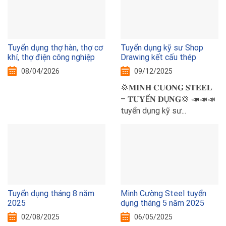
Tuyển dụng thợ hàn, thợ cơ
Tuyển dụng kỹ sư Shop
khí, thợ điện công nghiệp
Drawing kết cấu thép
08/04/2026
09/12/2025
💢𝐌𝐈𝐍𝐇 𝐂𝐔𝐎𝐍𝐆 𝐒𝐓𝐄𝐄𝐋
– 𝐓𝐔𝐘Ể𝐍 𝐃Ụ𝐍𝐆💢 📣📣📣
tuyển dụng kỹ sư...
Tuyển dụng tháng 8 năm
Minh Cường Steel tuyển
2025
dụng tháng 5 năm 2025
02/08/2025
06/05/2025