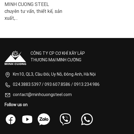
MINH CUONG STEEL
chuyên tư vấn, thiết kế, sản
xuất,...
CÔNG TY CP CƠ KHÍ XÂY LẮP
THƯƠNG MẠI MINH CƯỜNG
Km10, QL3, Cầu Đôi, Uy Nỗ, Đông Anh, Hà Nội
024.3883.5397
/
093.607.8586
/
0913.234.986
contact@minhcuongsteel.com
Follow us on