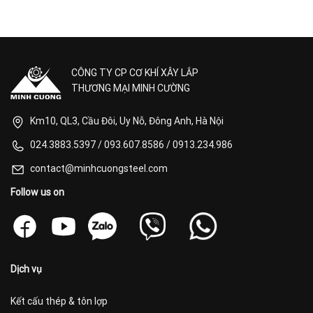
CÔNG TY CP CƠ KHÍ XÂY LẮP
THƯƠNG MẠI MINH CƯỜNG
Km10, QL3, Cầu Đôi, Uy Nỗ, Đông Anh, Hà Nội
024.3883.5397
/
093.607.8586
/
0913.234.986
contact@minhcuongsteel.com
Follow us on
Dịch vụ
Kết cấu thép & tôn lợp