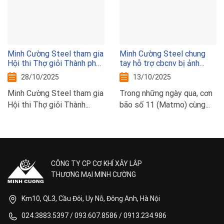
Minh Cường Steel tham gia
Minh Cường Steel chung
Hội thi Thợ giỏi Thành phố
tay hỗ trợ cbcnv bị ảnh
Hà Nội năm 2025
hưởng bão lũ
28/10/2025
13/10/2025
Minh Cường Steel tham gia
Trong những ngày qua, cơn
Hội thi Thợ giỏi Thành...
bão số 11 (Matmo) cùng...
CÔNG TY CP CƠ KHÍ XÂY LẮP
THƯƠNG MẠI MINH CƯỜNG
Km10, QL3, Cầu Đôi, Uy Nỗ, Đông Anh, Hà Nội
024.3883.5397
/
093.607.8586
/
0913.234.986