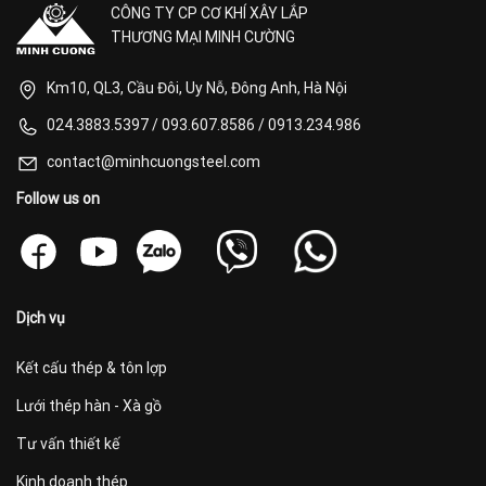
CÔNG TY CP CƠ KHÍ XÂY LẮP
THƯƠNG MẠI MINH CƯỜNG
Km10, QL3, Cầu Đôi, Uy Nỗ, Đông Anh, Hà Nội
024.3883.5397
/
093.607.8586
/
0913.234.986
contact@minhcuongsteel.com
Follow us on
Dịch vụ
Kết cấu thép & tôn lợp
Lưới thép hàn - Xà gồ
Tư vấn thiết kế
Kinh doanh thép