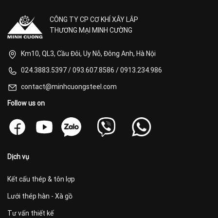
CÔNG TY CP CƠ KHÍ XÂY LẮP
THƯƠNG MẠI MINH CƯỜNG
Km10, QL3, Cầu Đôi, Uy Nỗ, Đông Anh, Hà Nội
024.3883.5397
/
093.607.8586
/
0913.234.986
contact@minhcuongsteel.com
Follow us on
Dịch vụ
Kết cấu thép & tôn lợp
Lưới thép hàn - Xà gồ
Tư vấn thiết kế