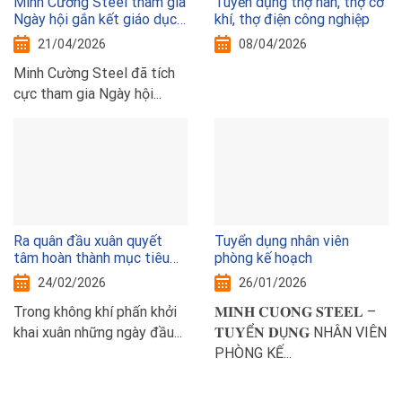
Minh Cường Steel tham gia
Tuyển dụng thợ hàn, thợ cơ
Ngày hội gắn kết giáo dục
khí, thợ điện công nghiệp
nghề nghiệp Thủ đô với thị
21/04/2026
08/04/2026
trường lao động năm 2026
Minh Cường Steel đã tích
cực tham gia Ngày hội...
Ra quân đầu xuân quyết
Tuyển dụng nhân viên
tâm hoàn thành mục tiêu
phòng kế hoạch
sxkd năm 2026
24/02/2026
26/01/2026
Trong không khí phấn khởi
𝐌𝐈𝐍𝐇 𝐂𝐔𝐎𝐍𝐆 𝐒𝐓𝐄𝐄𝐋 –
khai xuân những ngày đầu...
𝐓𝐔𝐘Ể𝐍 𝐃Ụ𝐍𝐆 NHÂN VIÊN
PHÒNG KẾ...